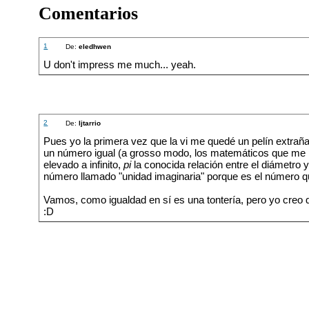
Comentarios
1
De:
eledhwen
U don't impress me much... yeah.
2
De:
ljtarrio
Pues yo la primera vez que la vi me quedé un pelín extrañ
un número igual (a grosso modo, los matemáticos que me
elevado a infinito,
pi
la conocida relación entre el diámetro y
número llamado "unidad imaginaria" porque es el número qu
Vamos, como igualdad en sí es una tontería, pero yo creo 
:D