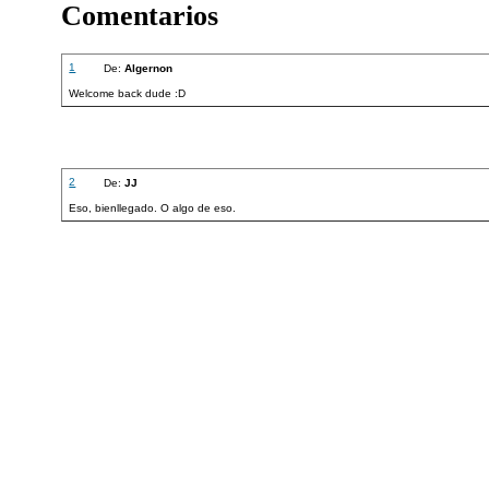
Comentarios
1
De:
Algernon
Welcome back dude :D
2
De:
JJ
Eso, bienllegado. O algo de eso.