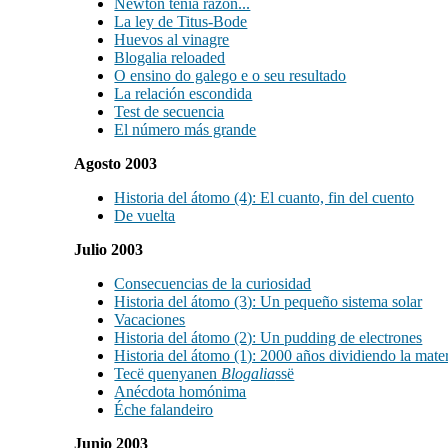
Newton tenía razón...
La ley de Titus-Bode
Huevos al vinagre
Blogalia reloaded
O ensino do galego e o seu resultado
La relación escondida
Test de secuencia
El número más grande
Agosto 2003
Historia del átomo (4): El cuanto, fin del cuento
De vuelta
Julio 2003
Consecuencias de la curiosidad
Historia del átomo (3): Un pequeño sistema solar
Vacaciones
Historia del átomo (2): Un pudding de electrones
Historia del átomo (1): 2000 años dividiendo la mate
Tecë quenyanen
Blogalia
ssë
Anécdota homónima
Éche falandeiro
Junio 2003