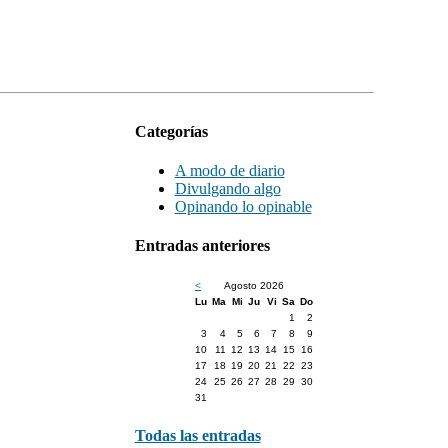
Categorías
A modo de diario
Divulgando algo
Opinando lo opinable
Entradas anteriores
<
Agosto 2026
Lu
Ma
Mi
Ju
Vi
Sa
Do
1
2
3
4
5
6
7
8
9
10
11
12
13
14
15
16
17
18
19
20
21
22
23
24
25
26
27
28
29
30
31
Todas las entradas